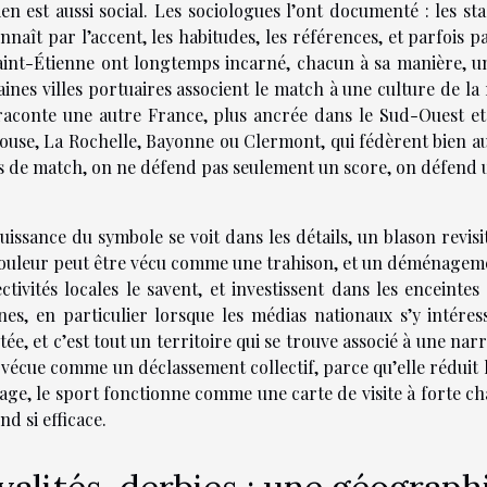
ien est aussi social. Les sociologues l’ont documenté : les st
nnaît par l’accent, les habitudes, les références, et parfois 
aint-Étienne ont longtemps incarné, chacun à sa manière, un
aines villes portuaires associent le match à une culture de l
 raconte une autre France, plus ancrée dans le Sud-Ouest e
ouse, La Rochelle, Bayonne ou Clermont, qui fédèrent bien au
s de match, on ne défend pas seulement un score, on défend un
uissance du symbole se voit dans les détails, un blason rev
ouleur peut être vécu comme une trahison, et un déménagement
ectivités locales le savent, et investissent dans les enceint
ines, en particulier lorsque les médias nationaux s’y intér
ée, et c’est tout un territoire qui se trouve associé à une narr
 vécue comme un déclassement collectif, parce qu’elle réduit la v
age, le sport fonctionne comme une carte de visite à forte ch
nd si efficace.