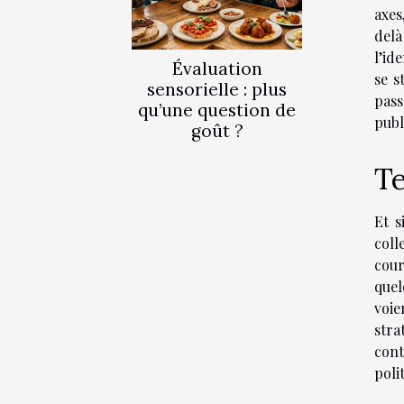
axes
delà
l’id
Évaluation
se s
sensorielle : plus
pass
qu’une question de
publ
goût ?
Te
Et s
coll
cour
quel
voie
stra
cont
poli