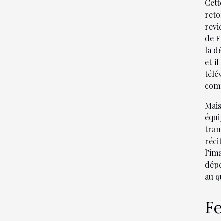
Cett
reto
revi
de F
la d
et i
télé
comm
Mais
équi
tran
réci
l’im
dépe
au q
Fe