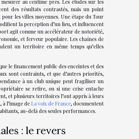
e à mesurer au centime près. Les études sur les
t des résultats contrastés, mais un point
nt pour les villes moyennes. Une étape du Tour
ifient la perception d’un lieu, et influencent
sport agit comme un accélérateur de notoriété,
tronomie, et ferveur populaire. Les chaînes de
endent un territoire en même temps qu’elles
 que le financement public des enceintes et des
ux sont contraints, et que d’autres priorités,
épendance à un club unique peut fragiliser un
ropriétaire se retire, ou si une crise entache
t, et plusieurs territoires l’ont appris à leurs
, à l’image de
La voix de France
, documentent
 habitants, au-delà des seules performances.
les : le revers