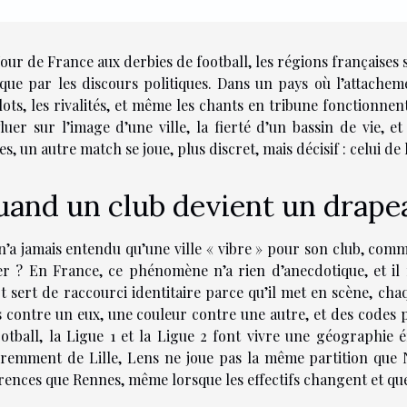
our de France aux derbies de football, les régions françaises 
 que par les discours politiques. Dans un pays où l’attachemen
lots, les rivalités, et même les chants en tribune fonctionn
fluer sur l’image d’une ville, la fierté d’un bassin de vie, et
es, un autre match se joue, plus discret, mais décisif : celui de
and un club devient un drapea
n’a jamais entendu qu’une ville « vibre » pour son club, com
er ? En France, ce phénomène n’a rien d’anecdotique, et il
t sert de raccourci identitaire parce qu’il met en scène, chaq
 contre un eux, une couleur contre une autre, et des codes 
ootball, la Ligue 1 et la Ligue 2 font vivre une géographie 
éremment de Lille, Lens ne joue pas la même partition que
rences que Rennes, même lorsque les effectifs changent et que