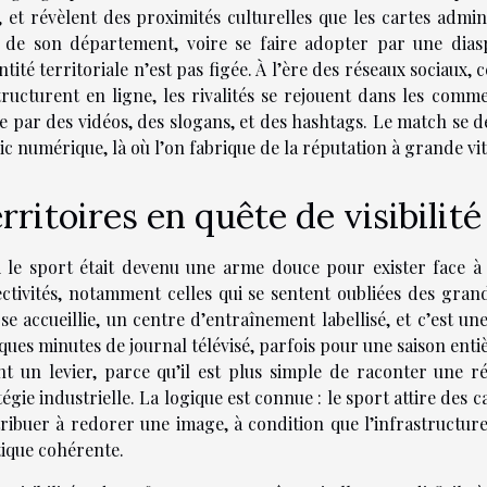
, et révèlent des proximités culturelles que les cartes admi
 de son département, voire se faire adopter par une diasp
entité territoriale n’est pas figée. À l’ère des réseaux sociau
tructurent en ligne, les rivalités se rejouent dans les comme
e par des vidéos, des slogans, et des hashtags. Le match se dé
ic numérique, là où l’on fabrique de la réputation à grande vit
rritoires en quête de visibilité
i le sport était devenu une arme douce pour exister face 
ectivités, notamment celles qui se sentent oubliées des gra
se accueillie, un centre d’entraînement labellisé, et c’est un
ques minutes de journal télévisé, parfois pour une saison ent
nt un levier, parce qu’il est plus simple de raconter une r
tégie industrielle. La logique est connue : le sport attire des c
ribuer à redorer une image, à condition que l’infrastructure
tique cohérente.