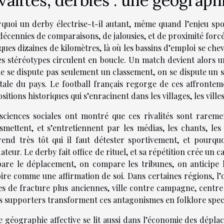
valités, derbies : une géograph
quoi un derby électrise-t-il autant, même quand l’enjeu spo
décennies de comparaisons, de jalousies, et de proximité forcée
ques dizaines de kilomètres, là où les bassins d’emploi se che
es stéréotypes circulent en boucle. Un match devient alors un
e se dispute pas seulement un classement, on se dispute un sta
ale du pays. Le football français regorge de ces affronteme
sitions historiques qui s’enracinent dans les villages, les ville
sciences sociales ont montré que ces rivalités sont raremen
smettent, et s’entretiennent par les médias, les chants, les
end très tôt qui il faut détester sportivement, et pourqu
ateur. Le derby fait office de rituel, et sa répétition crée un c
are le déplacement, on compare les tribunes, on anticipe l
oire comme une affirmation de soi. Dans certaines régions, 
es de fracture plus anciennes, ville contre campagne, centre 
es supporters transforment ces antagonismes en folklore spec
e géographie affective se lit aussi dans l’économie des dépl