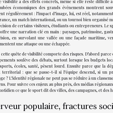
e visibilité a des effets concrets, même si elle reste difficil
mbées économiques des grands événements montrent souven
ent régulièrement : l’impact d’image, lui, est réel, notamme
rance, un match international, ou un tournoi bien organisé mod
écision de certains visiteurs, étudiants ou entrepreneurs. Le 
l offre une narration clé en main : paysages, patrimoine, gas
vision, en survolant une vallée ou une façade maritime, v
entent une attaque ou une échappée.
 cette quête de visibilité comporte des risques. D’abord parce
pements soulève des débats, surtout lorsque les budgets loca
sports, écoles, santé, pèsent lourd. Ensuite parce que la d
t territorial : que se passe-t-il si l’équipe descend, si un p
age ? L’identité régionale ne peut pas se réduire à un classemen
ns. Pour suivre ces enjeux au plus près, des médias régionaux
uotidien ce que le sport dit des villes, des campagnes, et des
rveur populaire, fractures socia