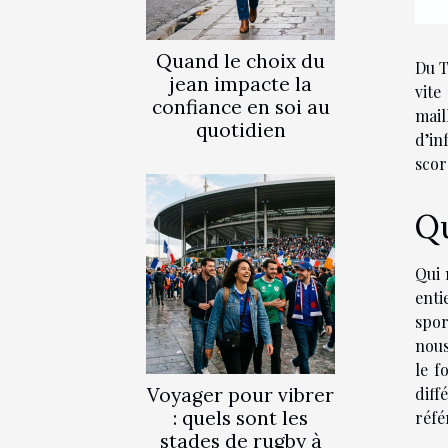
Quand le choix du
Du T
jean impacte la
vite
confiance en soi au
mail
quotidien
d’in
scor
Qu
Qui 
enti
spor
nous
le f
Voyager pour vibrer
diff
: quels sont les
réfé
stades de rugby à