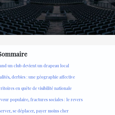
Sommaire
and un club devient un drapeau local
alités, derbies : une géographie affective
ritoires en quête de visibilité nationale
veur populaire, fractures sociales : le revers
erver, se déplacer, payer moins cher