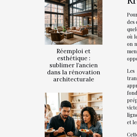
Ri
Pour
des 
quel
où l
on n
Réemploi et
ment
esthétique :
oppo
sublimer l’ancien
Les 
dans la rénovation
tran
architecturale
appr
fond
prép
vict
lign
et l
Cett