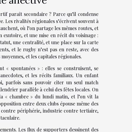
ie affective
rtif paraît secondaire ? Parce qu’il condense
. Les rivalités régionales s’écrivent souvent à
vauchent, où l’on partage les mêmes routes, et
 exutoire, et une mise en récit du voisinage :
tut, une centralité, et une place sur la carte
nts, et le rugby n’est pas en reste, avec des
s moyennes, et les capitales régionales.
t « spontanées » : elles se construisent, se
 anecdotes, et les récits familiaux. Un enfant
oi, parfois sans pouvoir citer un seul match
alendrier parallèle à celui des fêtes locales. On
a « chambre » du lundi matin, et l’on vit la
l’opposition entre deux clubs épouse même des
contre périphérie, industrie contre tertiaire,
taculaire.
acements. Les flux de supporters dessinent des