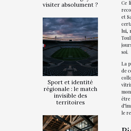
Ce l
visiter absolument ?
reco
et S
cert
lui,
Toul
jour
soi.
La p
de c
coll
Sport et identité
vitr
régionale : le match
mont
invisible des
être
territoires
d’im
le re