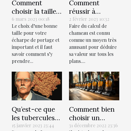
Comment
Comment
choisir la taille
réussir à
idéale pour son
estimer votre
6 mars 2023 00:18
2 février 2023 10:32
Le choix d’une bonne
Faire du calcul de
écharpe de
valeur en
taille pour votre
chameau est connu
portage?
chameaux ?
écharpe de portage et
comme un moyen très
important et il faut
amusant pour déduire
savoir comment s’y
sa valeur sur tous les
prendre...
plans....
Qu’est-ce que
Comment bien
les tubercules
choisir un
ou les glandes
aspirateur de
15 janvier 2023 23:44
31 décembre 2022 23:36