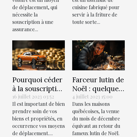
électrique ?
de déplacement, qui
cuisine fabriqué pour
nécessite la
servir à la friture de
souscription à une
toute sorte...
assurance...
Pourquoi céder
Farceur lutin de
à la souscription
Noël : quelques
d’une assurance
idées de tours à
16 juillet 2023 03:52
4 juillet 2023 15:00
Il est important de bien
Dans les maisons
auto ?
réaliser chez soi
prendre soin de vos
québécoises, la venue
biens et propriétés, en
du mois de décembre
occurrence vos moyens
équivaut au retour du
de déplacement....
fameux lutin de Noël.