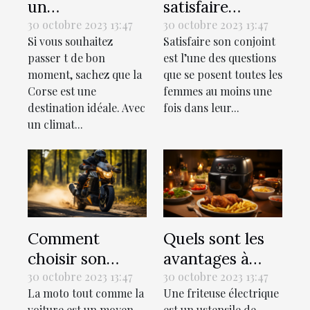
un
satisfaire
hébergement
sexuellement
30 octobre 2023 13:47
30 octobre 2023 13:47
Si vous souhaitez
Satisfaire son conjoint
lors des
son conjoint au
passer t de bon
est l’une des questions
vacances en
lit ?
moment, sachez que la
que se posent toutes les
Corse ?
Corse est une
femmes au moins une
destination idéale. Avec
fois dans leur...
un climat...
Comment
Quels sont les
choisir son
avantages à
assurance
utiliser une
30 octobre 2023 13:47
30 octobre 2023 13:47
La moto tout comme la
Une friteuse électrique
moto ?
friteuse
voiture est un moyen
est un ustensile de