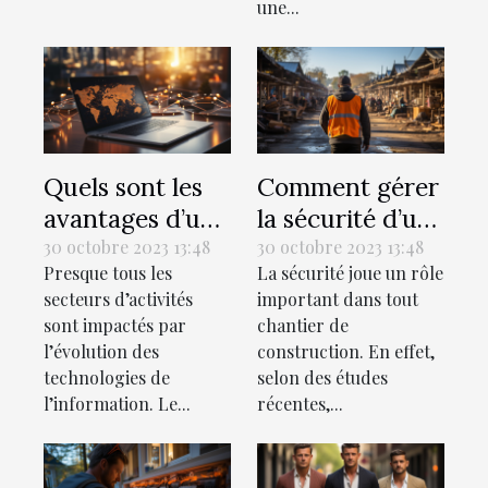
une...
Quels sont les
Comment gérer
avantages d’un
la sécurité d’un
recrutement en
chantier de
30 octobre 2023 13:48
30 octobre 2023 13:48
Presque tous les
La sécurité joue un rôle
ligne ?
construction ?
secteurs d’activités
important dans tout
sont impactés par
chantier de
l’évolution des
construction. En effet,
technologies de
selon des études
l’information. Le...
récentes,...