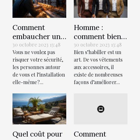
Comment
Homme :
embaucher un
comment bien
bon électricien
s’habiller ?
30 octobre 2023 13:48
30 octobre 2023 13:48
Vous ne voulez pas
Bien s’habiller est un
pour votre
risquer votre sécurité,
art. De vos vêtements
maison ?
les personnes autour
aux accessoires, il
de vous et l’installation
existe de nombreuses
elle-même ?...
façons d’améliorer...
Quel coût pour
Comment