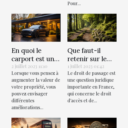
Pour...
En quoi le
Que faut-il
carport est une
retenir sur le
valeur ajoutée à
droit de passage
2 juillet 2023 11:10
1 juillet 2023 01:42
Lorsque vous pensez à
Le droit de passage est
votre propriété
selon le droit
augmenter la valeur de
une question juridique
?
français?
votre propriété, vous
importante en France,
pouvez envisager
qui concerne le droit
différentes
d'accès et de...
améliorations...