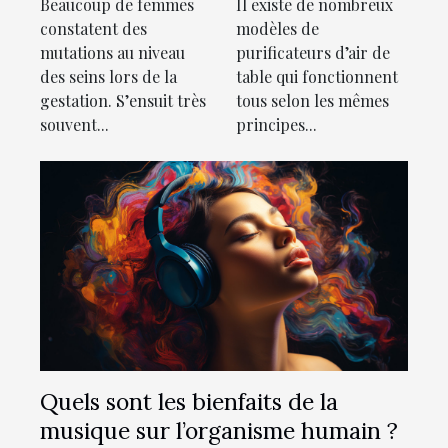
Beaucoup de femmes
Il existe de nombreux
de
table ?
constatent des
modèles de
Montgomery ?
mutations au niveau
purificateurs d’air de
des seins lors de la
table qui fonctionnent
gestation. S’ensuit très
tous selon les mêmes
souvent...
principes...
Quels sont les bienfaits de la
musique sur l’organisme humain ?