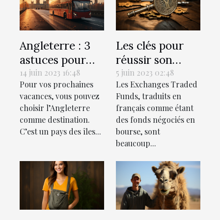
Angleterre : 3
Les clés pour
astuces pour
réussir son
bien préparer
investissement
14 juin 2023 16:48
5 juin 2023 02:48
Pour vos prochaines
Les Exchanges Traded
ce voyage
dans les ETF
vacances, vous pouvez
Funds, traduits en
choisir l’Angleterre
français comme étant
comme destination.
des fonds négociés en
C’est un pays des îles...
bourse, sont
beaucoup...