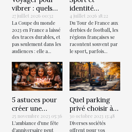
vibrer : quels
identité
sont les stades
régionale : le
27 juillet 2026 00:32
4 juillet 2026 18:22
La Coupe du monde
Du Tour de France aux
de rugby à
match invisible
2023 en France a laissé
derbies de football, les
visiter
des territoires
des traces durables, et
régions françaises se
absolument ?
pas seulement dans les
racontent souvent par
audiences : elle a...
le sport, parfois...
5 astuces pour
Quel parking
créer une
privé choisir à
playlist
Lyon lors de vos
25 novembre 2023 05:36
30 octobre 2023 13:48
L'ambiance d'une fête
Diverses sociétés
personnalisée
voyages ?
d'anniversaire peut
offrent pour vos