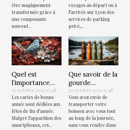
pour la fête
être magiquement
voyages au départ ou à
d'anniversaire
transformée grâce à
l’arrivée sur Lyon des
parfaite
une composante
services de parking
souvent...
privé,...
Quel est
Que savoir de la
l’importance
gourde
des cartes de
isotherme ?
30 octobre 2023 13:48
30 octobre 2023 13:48
Les cartes de bonne
Vous avez envie de
bonne année ?
année sont dédiées aux
transporter votre
fêtes de fin d’année.
boisson avec vous tout
Malgré l’apparition des
au long de la journée,
smartphones, ces...
sans vous rendre dans