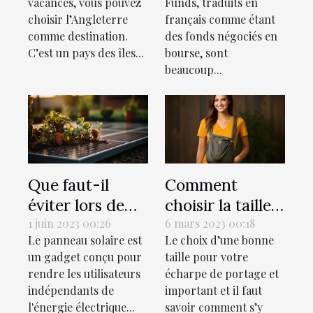
vacances, vous pouvez
Funds, traduits en
choisir l’Angleterre
français comme étant
comme destination.
des fonds négociés en
C’est un pays des îles...
bourse, sont
beaucoup...
Que faut-il
Comment
éviter lors de
choisir la taille
l'installation
idéale pour son
1 juin 2023 00:26
6 mars 2023 00:18
Le panneau solaire est
Le choix d’une bonne
d'un panneau
écharpe de
un gadget conçu pour
taille pour votre
solaire Belgique
portage?
rendre les utilisateurs
écharpe de portage et
?
indépendants de
important et il faut
l'énergie électrique...
savoir comment s’y