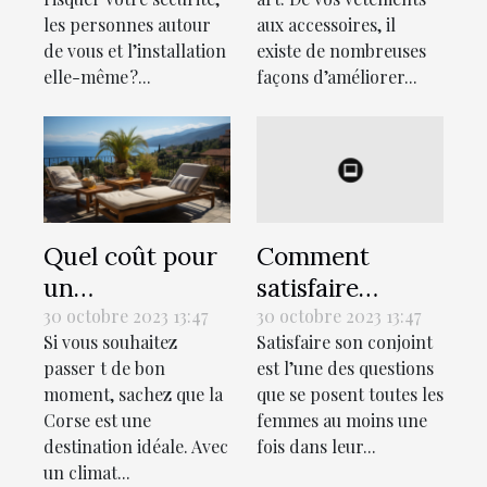
maison ?
les personnes autour
aux accessoires, il
de vous et l’installation
existe de nombreuses
elle-même ?...
façons d’améliorer...
Quel coût pour
Comment
un
satisfaire
hébergement
sexuellement
30 octobre 2023 13:47
30 octobre 2023 13:47
Si vous souhaitez
Satisfaire son conjoint
lors des
son conjoint au
passer t de bon
est l’une des questions
vacances en
lit ?
moment, sachez que la
que se posent toutes les
Corse ?
Corse est une
femmes au moins une
destination idéale. Avec
fois dans leur...
un climat...