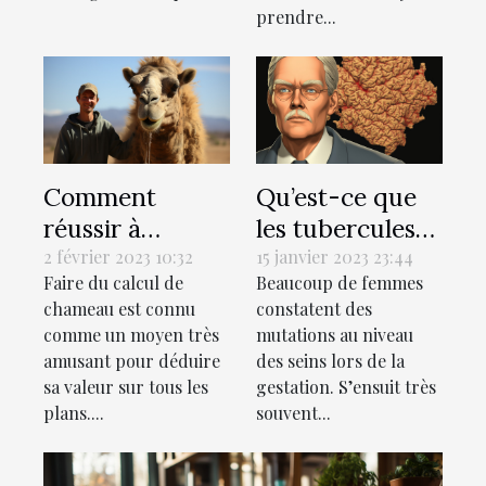
prendre...
Comment
Qu’est-ce que
réussir à
les tubercules
estimer votre
ou les glandes
2 février 2023 10:32
15 janvier 2023 23:44
Faire du calcul de
Beaucoup de femmes
valeur en
de
chameau est connu
constatent des
chameaux ?
Montgomery ?
comme un moyen très
mutations au niveau
amusant pour déduire
des seins lors de la
sa valeur sur tous les
gestation. S’ensuit très
plans....
souvent...