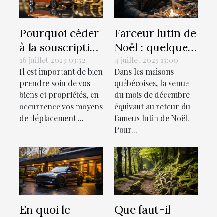
Pourquoi céder
Farceur lutin de
à la souscription
Noël : quelques
d’une assurance
idées de tours à
16 juillet 2023 03:52
4 juillet 2023 15:00
Il est important de bien
Dans les maisons
auto ?
réaliser chez soi
prendre soin de vos
québécoises, la venue
biens et propriétés, en
du mois de décembre
occurrence vos moyens
équivaut au retour du
de déplacement....
fameux lutin de Noël.
Pour...
En quoi le
Que faut-il