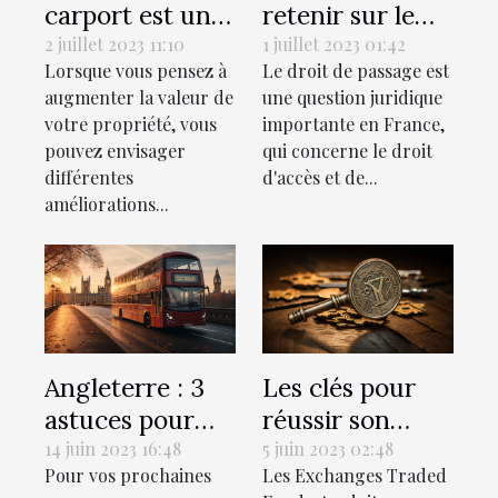
carport est une
retenir sur le
valeur ajoutée à
droit de passage
2 juillet 2023 11:10
1 juillet 2023 01:42
Lorsque vous pensez à
Le droit de passage est
votre propriété
selon le droit
augmenter la valeur de
une question juridique
?
français?
votre propriété, vous
importante en France,
pouvez envisager
qui concerne le droit
différentes
d'accès et de...
améliorations...
Angleterre : 3
Les clés pour
astuces pour
réussir son
bien préparer
investissement
14 juin 2023 16:48
5 juin 2023 02:48
Pour vos prochaines
Les Exchanges Traded
ce voyage
dans les ETF