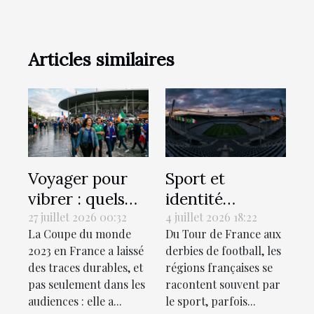
Articles similaires
Voyager pour
Sport et
vibrer : quels
identité
sont les stades
régionale : le
27 juillet 2026 00:32
4 juillet 2026 18:22
La Coupe du monde
Du Tour de France aux
de rugby à
match invisible
2023 en France a laissé
derbies de football, les
visiter
des territoires
des traces durables, et
régions françaises se
absolument ?
pas seulement dans les
racontent souvent par
audiences : elle a...
le sport, parfois...