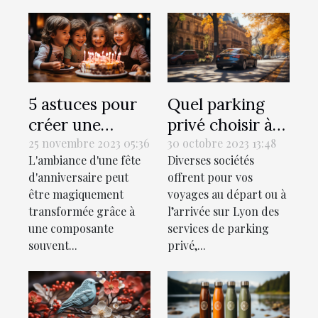
5 astuces pour
Quel parking
créer une
privé choisir à
playlist
Lyon lors de vos
25 novembre 2023 05:36
30 octobre 2023 13:48
L'ambiance d'une fête
Diverses sociétés
personnalisée
voyages ?
d'anniversaire peut
offrent pour vos
pour la fête
être magiquement
voyages au départ ou à
d'anniversaire
transformée grâce à
l’arrivée sur Lyon des
parfaite
une composante
services de parking
souvent...
privé,...