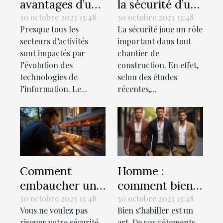
avantages d’un
la sécurité d’un
recrutement en
chantier de
30 octobre 2023 13:48
30 octobre 2023 13:48
Presque tous les
La sécurité joue un rôle
ligne ?
construction ?
secteurs d’activités
important dans tout
sont impactés par
chantier de
l’évolution des
construction. En effet,
technologies de
selon des études
l’information. Le...
récentes,...
Comment
Homme :
embaucher un
comment bien
bon électricien
s’habiller ?
30 octobre 2023 13:48
30 octobre 2023 13:48
Vous ne voulez pas
Bien s’habiller est un
pour votre
risquer votre sécurité,
art. De vos vêtements