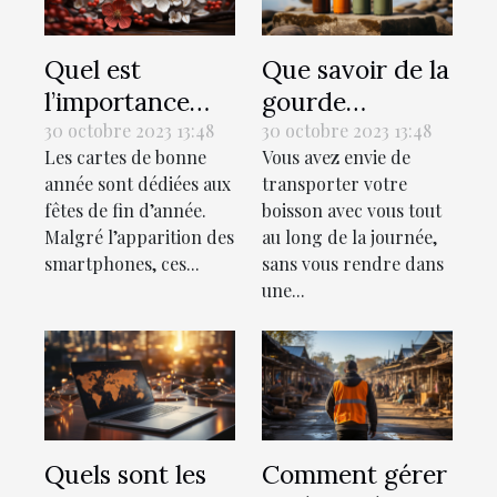
Quel est
Que savoir de la
l’importance
gourde
des cartes de
isotherme ?
30 octobre 2023 13:48
30 octobre 2023 13:48
Les cartes de bonne
Vous avez envie de
bonne année ?
année sont dédiées aux
transporter votre
fêtes de fin d’année.
boisson avec vous tout
Malgré l’apparition des
au long de la journée,
smartphones, ces...
sans vous rendre dans
une...
Quels sont les
Comment gérer