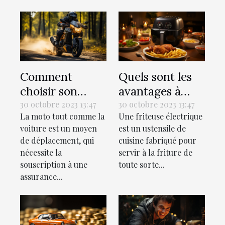
Comment
Quels sont les
choisir son
avantages à
assurance
utiliser une
30 octobre 2023 13:47
30 octobre 2023 13:47
La moto tout comme la
Une friteuse électrique
moto ?
friteuse
voiture est un moyen
est un ustensile de
électrique ?
de déplacement, qui
cuisine fabriqué pour
nécessite la
servir à la friture de
souscription à une
toute sorte...
assurance...