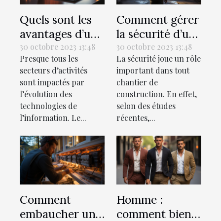
Quels sont les
Comment gérer
avantages d’un
la sécurité d’un
recrutement en
chantier de
30 octobre 2023 13:48
30 octobre 2023 13:48
Presque tous les
La sécurité joue un rôle
ligne ?
construction ?
secteurs d’activités
important dans tout
sont impactés par
chantier de
l’évolution des
construction. En effet,
technologies de
selon des études
l’information. Le...
récentes,...
Comment
Homme :
embaucher un
comment bien