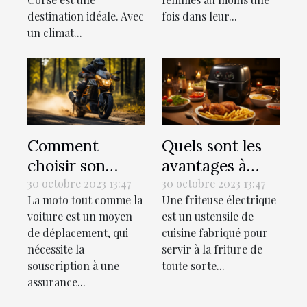
destination idéale. Avec
fois dans leur...
un climat...
Comment
Quels sont les
choisir son
avantages à
assurance
utiliser une
30 octobre 2023 13:47
30 octobre 2023 13:47
La moto tout comme la
Une friteuse électrique
moto ?
friteuse
voiture est un moyen
est un ustensile de
électrique ?
de déplacement, qui
cuisine fabriqué pour
nécessite la
servir à la friture de
souscription à une
toute sorte...
assurance...