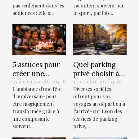
absolument ?
pas seulement dans les
racontent souvent par
audiences : elle a...
le sport, parfois...
5 astuces pour
Quel parking
créer une
privé choisir à
playlist
Lyon lors de vos
25 novembre 2023 05:36
30 octobre 2023 13:48
L'ambiance d'une fête
Diverses sociétés
personnalisée
voyages ?
d'anniversaire peut
offrent pour vos
pour la fête
être magiquement
voyages au départ ou à
d'anniversaire
transformée grâce à
l’arrivée sur Lyon des
parfaite
une composante
services de parking
souvent...
privé,...