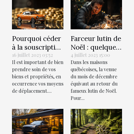
Pourquoi céder
Farceur lutin de
à la souscription
Noël : quelques
d’une assurance
idées de tours à
16 juillet 2023 03:52
4 juillet 2023 15:00
Il est important de bien
Dans les maisons
auto ?
réaliser chez soi
prendre soin de vos
québécoises, la venue
biens et propriétés, en
du mois de décembre
occurrence vos moyens
équivaut au retour du
de déplacement....
fameux lutin de Noël.
Pour...