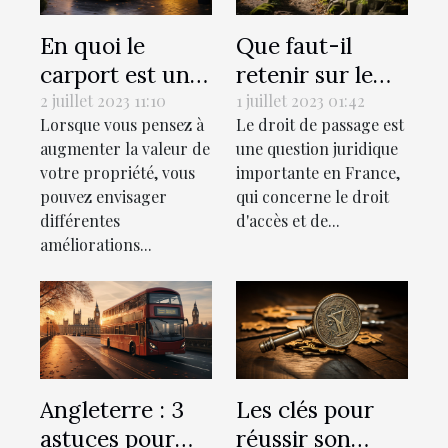
En quoi le
Que faut-il
carport est une
retenir sur le
valeur ajoutée à
droit de passage
2 juillet 2023 11:10
1 juillet 2023 01:42
Lorsque vous pensez à
Le droit de passage est
votre propriété
selon le droit
augmenter la valeur de
une question juridique
?
français?
votre propriété, vous
importante en France,
pouvez envisager
qui concerne le droit
différentes
d'accès et de...
améliorations...
Angleterre : 3
Les clés pour
astuces pour
réussir son