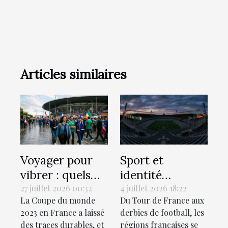
Articles similaires
Voyager pour
Sport et
vibrer : quels
identité
sont les stades
régionale : le
27 juillet 2026 00:32
4 juillet 2026 18:22
La Coupe du monde
Du Tour de France aux
de rugby à
match invisible
2023 en France a laissé
derbies de football, les
visiter
des territoires
des traces durables, et
régions françaises se