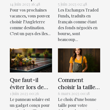
bien préparer
investissement
14 juin 2023 16:48
5 juin 2023 02:48
Pour vos prochaines
Les Exchanges Traded
ce voyage
dans les ETF
vacances, vous pouvez
Funds, traduits en
choisir l’Angleterre
français comme étant
comme destination.
des fonds négociés en
C’est un pays des îles...
bourse, sont
beaucoup...
Que faut-il
Comment
éviter lors de
choisir la taille
l'installation
idéale pour son
1 juin 2023 00:26
6 mars 2023 00:18
Le panneau solaire est
Le choix d’une bonne
d'un panneau
écharpe de
un gadget conçu pour
taille pour votre
solaire Belgique
portage?