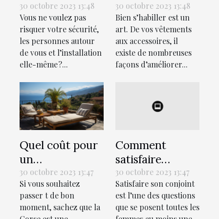
bon électricien
s’habiller ?
30 octobre 2023 13:48
30 octobre 2023 13:48
Vous ne voulez pas
Bien s’habiller est un
pour votre
risquer votre sécurité,
art. De vos vêtements
maison ?
les personnes autour
aux accessoires, il
de vous et l’installation
existe de nombreuses
elle-même ?...
façons d’améliorer...
Quel coût pour
Comment
un
satisfaire
hébergement
sexuellement
30 octobre 2023 13:47
30 octobre 2023 13:47
Si vous souhaitez
Satisfaire son conjoint
lors des
son conjoint au
passer t de bon
est l’une des questions
vacances en
lit ?
moment, sachez que la
que se posent toutes les
Corse ?
Corse est une
femmes au moins une