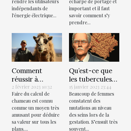
rendre les utilisateurs
écharpe de portage et
?
indépendants de
important et il faut
l'énergie électrique...
savoir comment s’y
prendre...
Comment
Qu’est-ce que
réussir à
les tubercules
estimer votre
ou les glandes
2 février 2023 10:32
15 janvier 2023 23:44
Faire du calcul de
Beaucoup de femmes
valeur en
de
chameau est connu
constatent des
chameaux ?
Montgomery ?
comme un moyen très
mutations au niveau
amusant pour déduire
des seins lors de la
sa valeur sur tous les
gestation. S’ensuit très
plans....
souvent...