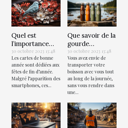
Quel est
Que savoir de la
l’importance
gourde
des cartes de
isotherme ?
30 octobre 2023 13:48
30 octobre 2023 13:48
Les cartes de bonne
Vous avez envie de
bonne année ?
année sont dédiées aux
transporter votre
fêtes de fin d’année.
boisson avec vous tout
Malgré l’apparition des
au long de la journée,
smartphones, ces...
sans vous rendre dans
une...