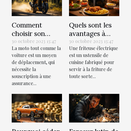
Comment
Quels sont les
choisir son
avantages à
assurance
utiliser une
30 octobre 2023 13:47
30 octobre 2023 13:47
La moto tout comme la
Une friteuse électrique
moto ?
friteuse
voiture est un moyen
est un ustensile de
électrique ?
de déplacement, qui
cuisine fabriqué pour
nécessite la
servir à la friture de
souscription à une
toute sorte...
assurance...