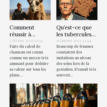
Comment
Qu’est-ce que
réussir à
les tubercules
estimer votre
ou les glandes
2 février 2023 10:32
15 janvier 2023 23:44
Faire du calcul de
Beaucoup de femmes
valeur en
de
chameau est connu
constatent des
chameaux ?
Montgomery ?
comme un moyen très
mutations au niveau
amusant pour déduire
des seins lors de la
sa valeur sur tous les
gestation. S’ensuit très
plans....
souvent...