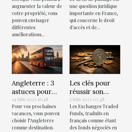
votre propriété
selon le droit
augmenter la valeur de
une question juridique
?
français?
votre propriété, vous
importante en France,
pouvez envisager
qui concerne le droit
différentes
d'accès et de...
améliorations...
Angleterre : 3
Les clés pour
astuces pour
réussir son
bien préparer
investissement
14 juin 2023 16:48
5 juin 2023 02:48
Pour vos prochaines
Les Exchanges Traded
ce voyage
dans les ETF
vacances, vous pouvez
Funds, traduits en
choisir l’Angleterre
français comme étant
comme destination.
des fonds négociés en