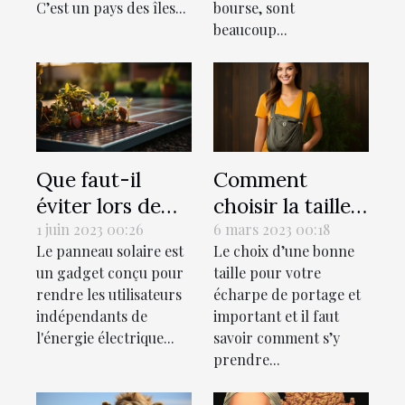
C’est un pays des îles...
bourse, sont
beaucoup...
Que faut-il
Comment
éviter lors de
choisir la taille
l'installation
idéale pour son
1 juin 2023 00:26
6 mars 2023 00:18
Le panneau solaire est
Le choix d’une bonne
d'un panneau
écharpe de
un gadget conçu pour
taille pour votre
solaire Belgique
portage?
rendre les utilisateurs
écharpe de portage et
?
indépendants de
important et il faut
l'énergie électrique...
savoir comment s’y
prendre...