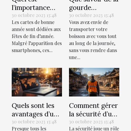
l’importance
gourde
des cartes de
isotherme ?
30 octobre 2023 13:48
30 octobre 2023 13:48
Les cartes de bonne
Vous avez envie de
bonne année ?
année sont dédiées aux
transporter votre
fêtes de fin d’année.
boisson avec vous tout
Malgré l’apparition des
au long de la journée,
smartphones, ces...
sans vous rendre dans
une...
Quels sont les
Comment gérer
avantages d’un
la sécurité d’un
recrutement en
chantier de
30 octobre 2023 13:48
30 octobre 2023 13:48
Presque tous les
La sécurité joue un rôle
ligne ?
construction ?