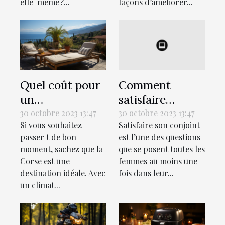
elle-même ?...
façons d’améliorer...
Quel coût pour
Comment
un
satisfaire
hébergement
sexuellement
30 octobre 2023 13:47
30 octobre 2023 13:47
Si vous souhaitez
Satisfaire son conjoint
lors des
son conjoint au
passer t de bon
est l’une des questions
vacances en
lit ?
moment, sachez que la
que se posent toutes les
Corse ?
Corse est une
femmes au moins une
destination idéale. Avec
fois dans leur...
un climat...