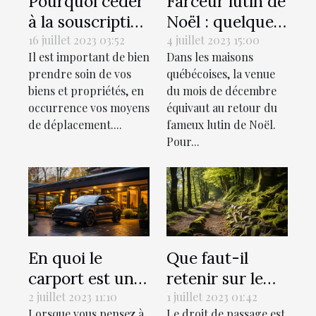
Pourquoi céder
Farceur lutin de
à la souscription
Noël : quelques
d’une assurance
idées de tours à
16 juillet 2023 03:52
4 juillet 2023 15:00
Il est important de bien
Dans les maisons
auto ?
réaliser chez soi
prendre soin de vos
québécoises, la venue
biens et propriétés, en
du mois de décembre
occurrence vos moyens
équivaut au retour du
de déplacement....
fameux lutin de Noël.
Pour...
En quoi le
Que faut-il
carport est une
retenir sur le
valeur ajoutée à
droit de passage
2 juillet 2023 11:10
1 juillet 2023 01:42
Lorsque vous pensez à
Le droit de passage est