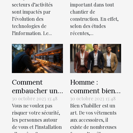
secteurs d’activités
important dans tout
sont impactés par
chantier de
l’évolution des
construction. En effet,
technologies de
selon des études
l’information. Le...
récentes,...
Comment
Homme :
embaucher un
comment bien
bon électricien
s’habiller ?
30 octobre 2023 13:48
30 octobre 2023 13:48
Vous ne voulez pas
Bien s’habiller est un
pour votre
risquer votre sécurité,
art. De vos vêtements
maison ?
les personnes autour
aux accessoires, il
de vous et l’installation
existe de nombreuses