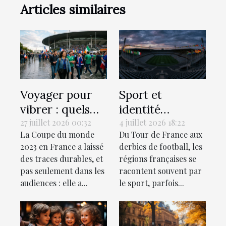
Articles similaires
Voyager pour
Sport et
vibrer : quels
identité
sont les stades
régionale : le
27 juillet 2026 00:32
4 juillet 2026 18:22
La Coupe du monde
Du Tour de France aux
de rugby à
match invisible
2023 en France a laissé
derbies de football, les
visiter
des territoires
des traces durables, et
régions françaises se
absolument ?
pas seulement dans les
racontent souvent par
audiences : elle a...
le sport, parfois...