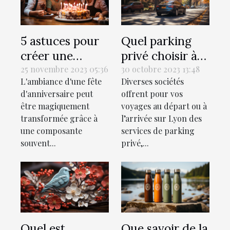
5 astuces pour
Quel parking
créer une
privé choisir à
playlist
Lyon lors de vos
25 novembre 2023 05:36
30 octobre 2023 13:48
L'ambiance d'une fête
Diverses sociétés
personnalisée
voyages ?
d'anniversaire peut
offrent pour vos
pour la fête
être magiquement
voyages au départ ou à
d'anniversaire
transformée grâce à
l’arrivée sur Lyon des
parfaite
une composante
services de parking
souvent...
privé,...
Quel est
Que savoir de la