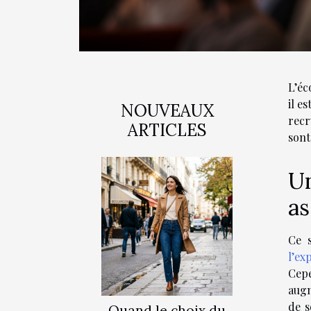
L’éc
il e
NOUVEAUX
recr
ARTICLES
sont
Un
as
Ce s
l’ex
Cepe
augm
de s
Quand le choix du