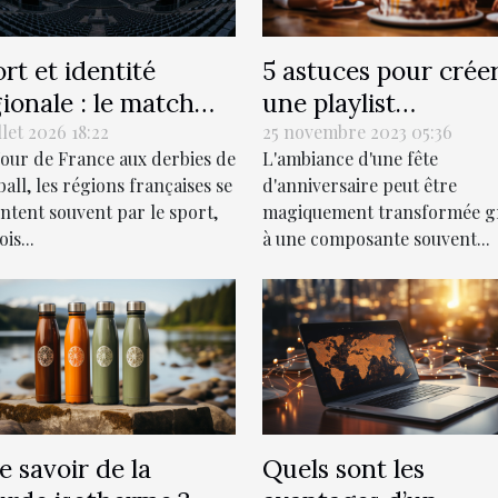
5 astuces pour crée
rt et identité
une playlist
ionale : le match
personnalisée pour 
isible des territoires
25 novembre 2023 05:36
llet 2026 18:22
L'ambiance d'une fête
our de France aux derbies de
fête d'anniversaire
d'anniversaire peut être
ball, les régions françaises se
parfaite
magiquement transformée g
ntent souvent par le sport,
à une composante souvent...
is...
 savoir de la
Quels sont les