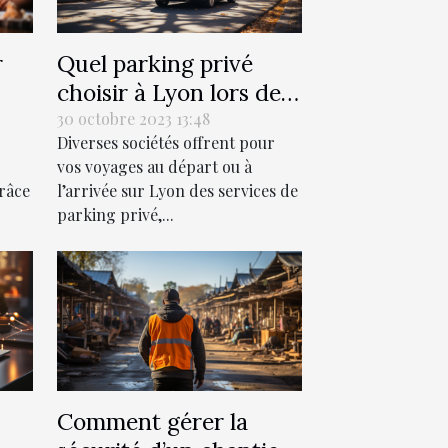
r
Quel parking privé
choisir à Lyon lors de
la
vos voyages ?
30 octobre 2023 13:48
Diverses sociétés offrent pour
vos voyages au départ ou à
râce
l’arrivée sur Lyon des services de
parking privé,...
Comment gérer la