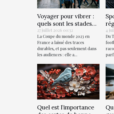
Voyager pour vibrer :
Spo
quels sont les stades
rég
de rugby à visiter
inv
27 juillet 2026 00:32
4 jui
La Coupe du monde 2023 en
Du T
absolument ?
France a laissé des traces
foot
durables, et pas seulement dans
raco
les audiences : elle a...
parfo
Quel est l’importance
Que