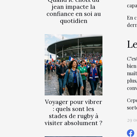
capa
jean impacte la
confiance en soi au
En c
quotidien
dern
Le
C’es
bien
maît
plus
conv
Cepe
Voyager pour vibrer
sort
: quels sont les
stades de rugby à
29 o
visiter absolument ?