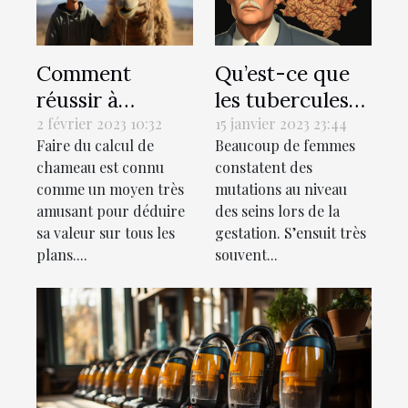
Comment
Qu’est-ce que
réussir à
les tubercules
estimer votre
ou les glandes
2 février 2023 10:32
15 janvier 2023 23:44
Faire du calcul de
Beaucoup de femmes
valeur en
de
chameau est connu
constatent des
chameaux ?
Montgomery ?
comme un moyen très
mutations au niveau
amusant pour déduire
des seins lors de la
sa valeur sur tous les
gestation. S’ensuit très
plans....
souvent...