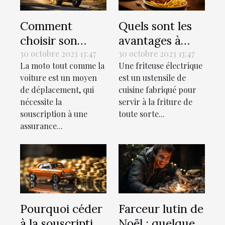
Comment
Quels sont les
choisir son
avantages à
assurance
utiliser une
30 octobre 2023 13:47
30 octobre 2023 13:47
La moto tout comme la
Une friteuse électrique
moto ?
friteuse
voiture est un moyen
est un ustensile de
électrique ?
de déplacement, qui
cuisine fabriqué pour
nécessite la
servir à la friture de
souscription à une
toute sorte...
assurance...
Pourquoi céder
Farceur lutin de
à la souscription
Noël : quelques