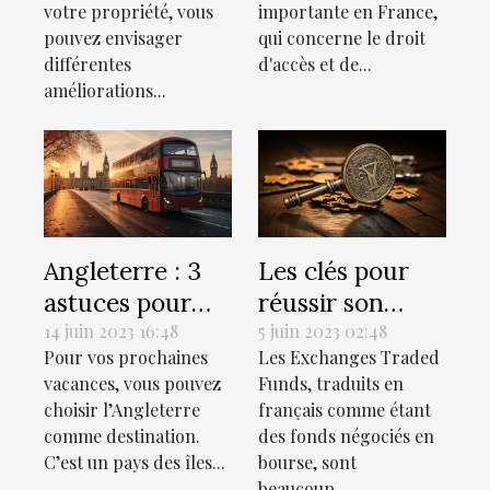
votre propriété, vous
importante en France,
pouvez envisager
qui concerne le droit
différentes
d'accès et de...
améliorations...
Angleterre : 3
Les clés pour
astuces pour
réussir son
bien préparer
investissement
14 juin 2023 16:48
5 juin 2023 02:48
Pour vos prochaines
Les Exchanges Traded
ce voyage
dans les ETF
vacances, vous pouvez
Funds, traduits en
choisir l’Angleterre
français comme étant
comme destination.
des fonds négociés en
C’est un pays des îles...
bourse, sont
beaucoup...