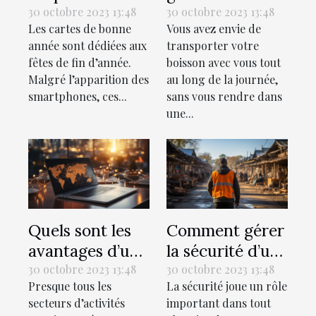
des cartes de
isotherme ?
30 octobre 2023 13:48
30 octobre 2023 13:48
Les cartes de bonne
Vous avez envie de
bonne année ?
année sont dédiées aux
transporter votre
fêtes de fin d’année.
boisson avec vous tout
Malgré l’apparition des
au long de la journée,
smartphones, ces...
sans vous rendre dans
une...
Quels sont les
Comment gérer
avantages d’un
la sécurité d’un
recrutement en
chantier de
30 octobre 2023 13:48
30 octobre 2023 13:48
Presque tous les
La sécurité joue un rôle
ligne ?
construction ?
secteurs d’activités
important dans tout