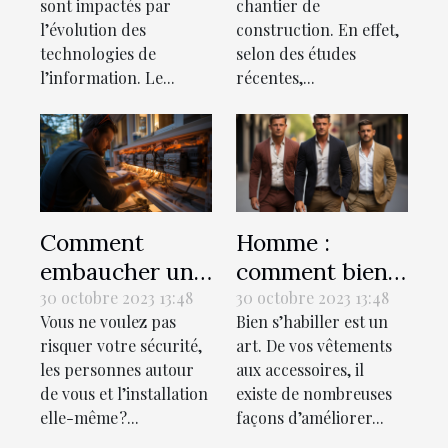
sont impactés par
chantier de
l’évolution des
construction. En effet,
technologies de
selon des études
l’information. Le...
récentes,...
Comment
Homme :
embaucher un
comment bien
bon électricien
s’habiller ?
30 octobre 2023 13:48
30 octobre 2023 13:48
Vous ne voulez pas
Bien s’habiller est un
pour votre
risquer votre sécurité,
art. De vos vêtements
maison ?
les personnes autour
aux accessoires, il
de vous et l’installation
existe de nombreuses
elle-même ?...
façons d’améliorer...