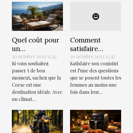
Quel coût pour
Comment
un
satisfaire
hébergement
sexuellement
30 octobre 2023 13:47
30 octobre 2023 13:47
Si vous souhaitez
Satisfaire son conjoint
lors des
son conjoint au
passer t de bon
est l’une des questions
vacances en
lit ?
moment, sachez que la
que se posent toutes les
Corse ?
Corse est une
femmes au moins une
destination idéale. Avec
fois dans leur...
un climat...