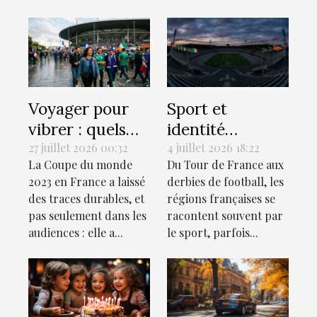
Voyager pour
Sport et
vibrer : quels
identité
sont les stades
régionale : le
27 juillet 2026 00:32
4 juillet 2026 18:22
La Coupe du monde
Du Tour de France aux
de rugby à
match invisible
2023 en France a laissé
derbies de football, les
visiter
des territoires
des traces durables, et
régions françaises se
absolument ?
pas seulement dans les
racontent souvent par
audiences : elle a...
le sport, parfois...