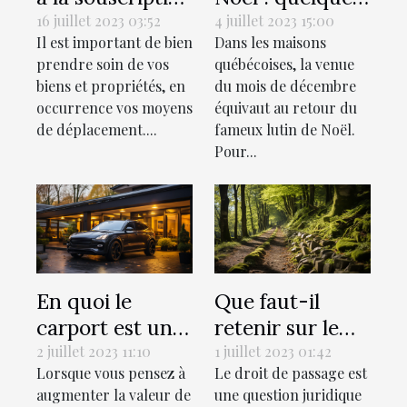
d’une assurance
idées de tours à
16 juillet 2023 03:52
4 juillet 2023 15:00
Il est important de bien
Dans les maisons
auto ?
réaliser chez soi
prendre soin de vos
québécoises, la venue
biens et propriétés, en
du mois de décembre
occurrence vos moyens
équivaut au retour du
de déplacement....
fameux lutin de Noël.
Pour...
En quoi le
Que faut-il
carport est une
retenir sur le
valeur ajoutée à
droit de passage
2 juillet 2023 11:10
1 juillet 2023 01:42
Lorsque vous pensez à
Le droit de passage est
votre propriété
selon le droit
augmenter la valeur de
une question juridique
?
français?