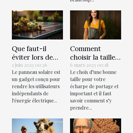
Que faut-il
Comment
éviter lors de
choisir la taille
l'installation
idéale pour son
1 juin 2023 00:26
6 mars 2023 00:18
Le panneau solaire est
Le choix d’une bonne
d'un panneau
écharpe de
un gadget conçu pour
taille pour votre
solaire Belgique
portage?
rendre les utilisateurs
écharpe de portage et
?
indépendants de
important et il faut
l'énergie électrique...
savoir comment s’y
prendre...