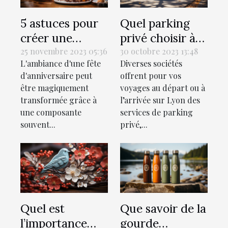
5 astuces pour
Quel parking
créer une
privé choisir à
playlist
Lyon lors de vos
25 novembre 2023 05:36
30 octobre 2023 13:48
L'ambiance d'une fête
Diverses sociétés
personnalisée
voyages ?
d'anniversaire peut
offrent pour vos
pour la fête
être magiquement
voyages au départ ou à
d'anniversaire
transformée grâce à
l’arrivée sur Lyon des
parfaite
une composante
services de parking
souvent...
privé,...
Quel est
Que savoir de la
l’importance
gourde