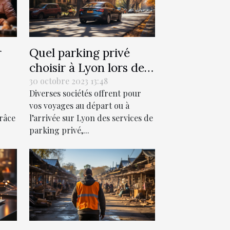
r
Quel parking privé
choisir à Lyon lors de
la
vos voyages ?
30 octobre 2023 13:48
Diverses sociétés offrent pour
vos voyages au départ ou à
râce
l’arrivée sur Lyon des services de
parking privé,...