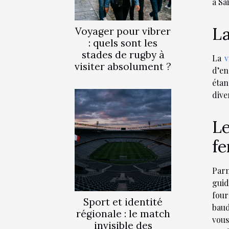
à Sa
La
Voyager pour vibrer
: quels sont les
stades de rugby à
La
v
visiter absolument ?
d’en
étan
dive
Le
fe
Parm
guid
four
Sport et identité
baud
régionale : le match
vou
invisible des