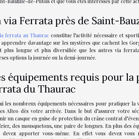
int-Bauzille-de-Putois et que vous êtes intéressés par cette activ
 via Ferrata près de Saint-Bau
ia ferrata au Thaurac
constitue l’activité nécessaire et sport
 apprendre davantage sur les mystères que cachent les Gorges
t plus longue et plus diversifiée que les autres via ferra
rses options la journée ou la demi-journée.
s équipements requis pour la p
rrata du Thaurac
i les nombreux équipements nécessaires pour pratiquer la via
es Alteo dès votre arrivée. Dans le but d’assurer votre séc
nir un casque en guise de protection du crâne contrat d’éven
rier, des mousquetons, une paire de longues. En plus des équ
s devez apporter vous-même. En effet vous devez vous m