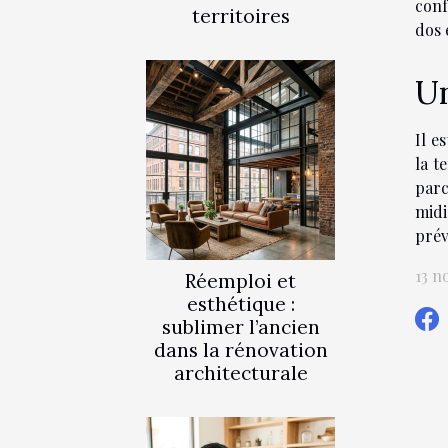
conf
territoires
dos 
Un
Il e
la t
parc
midi
prév
13 n
Réemploi et
esthétique :
sublimer l’ancien
dans la rénovation
architecturale