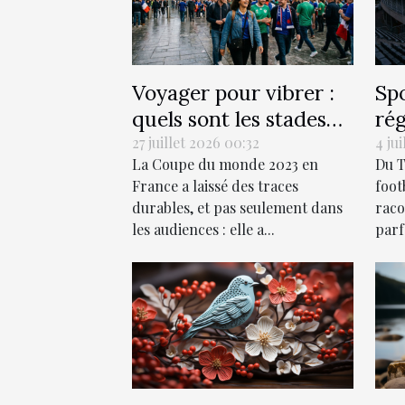
Voyager pour vibrer :
Spo
quels sont les stades
rég
de rugby à visiter
inv
27 juillet 2026 00:32
4 jui
La Coupe du monde 2023 en
Du T
absolument ?
France a laissé des traces
foot
durables, et pas seulement dans
raco
les audiences : elle a...
parfo