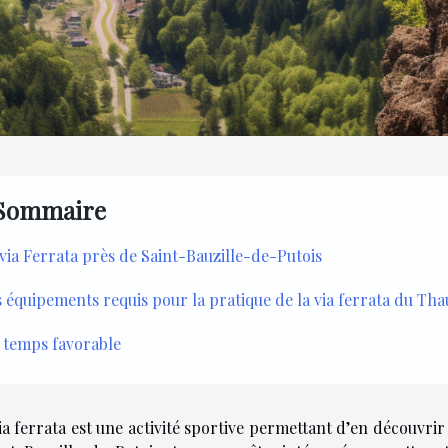
Sommaire
via Ferrata près de Saint-Bauzille-de-Putois
 équipements requis pour la pratique de la via ferrata du Th
 temps favorable
ia ferrata est une activité sportive permettant d’en découvrir 