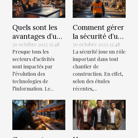
Quels sont les
Comment gérer
avantages d’un
la sécurité d’un
recrutement en
chantier de
30 octobre 2023 13:48
30 octobre 2023 13:48
Presque tous les
La sécurité joue un rôle
ligne ?
construction ?
secteurs d’activités
important dans tout
sont impactés par
chantier de
l’évolution des
construction. En effet,
technologies de
selon des études
l’information. Le...
récentes,...