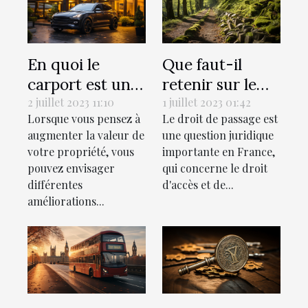
En quoi le
Que faut-il
carport est une
retenir sur le
valeur ajoutée à
droit de passage
2 juillet 2023 11:10
1 juillet 2023 01:42
Lorsque vous pensez à
Le droit de passage est
votre propriété
selon le droit
augmenter la valeur de
une question juridique
?
français?
votre propriété, vous
importante en France,
pouvez envisager
qui concerne le droit
différentes
d'accès et de...
améliorations...