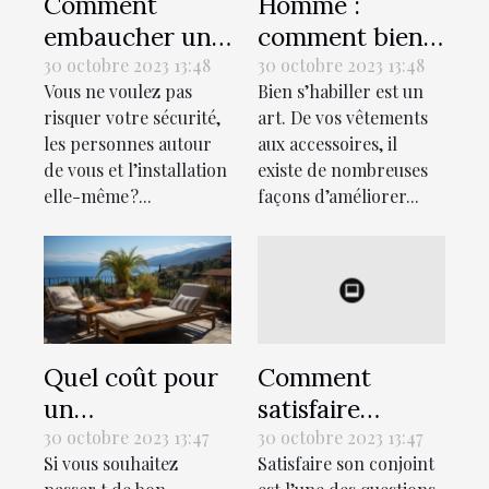
Comment
Homme :
embaucher un
comment bien
bon électricien
s’habiller ?
30 octobre 2023 13:48
30 octobre 2023 13:48
Vous ne voulez pas
Bien s’habiller est un
pour votre
risquer votre sécurité,
art. De vos vêtements
maison ?
les personnes autour
aux accessoires, il
de vous et l’installation
existe de nombreuses
elle-même ?...
façons d’améliorer...
Quel coût pour
Comment
un
satisfaire
hébergement
sexuellement
30 octobre 2023 13:47
30 octobre 2023 13:47
Si vous souhaitez
Satisfaire son conjoint
lors des
son conjoint au