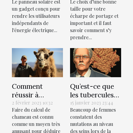
Le panneau solaire est
Le choix d’une bonne
d'un panneau
écharpe de
un gadget conçu pour
taille pour votre
solaire Belgique
portage?
rendre les utilisateurs
écharpe de portage et
?
indépendants de
important et il faut
l'énergie électrique...
savoir comment s’y
prendre...
Comment
Qu’est-ce que
réussir à
les tubercules
estimer votre
ou les glandes
2 février 2023 10:32
15 janvier 2023 23:44
Faire du calcul de
Beaucoup de femmes
valeur en
de
chameau est connu
constatent des
chameaux ?
Montgomery ?
comme un moyen très
mutations au niveau
amusant pour déduire
des seins lors de la