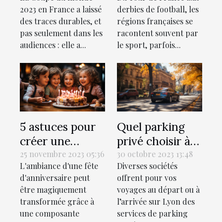
de rugby à
match invisible
2023 en France a laissé
derbies de football, les
visiter
des territoires
des traces durables, et
régions françaises se
absolument ?
pas seulement dans les
racontent souvent par
audiences : elle a...
le sport, parfois...
5 astuces pour
Quel parking
créer une
privé choisir à
playlist
Lyon lors de vos
25 novembre 2023 05:36
30 octobre 2023 13:48
L'ambiance d'une fête
Diverses sociétés
personnalisée
voyages ?
d'anniversaire peut
offrent pour vos
pour la fête
être magiquement
voyages au départ ou à
d'anniversaire
transformée grâce à
l’arrivée sur Lyon des
parfaite
une composante
services de parking