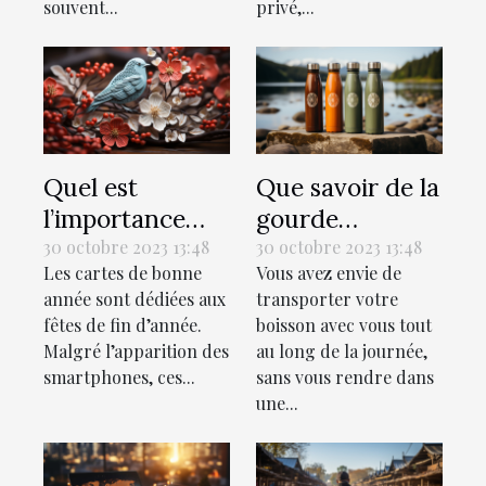
souvent...
privé,...
Quel est
Que savoir de la
l’importance
gourde
des cartes de
isotherme ?
30 octobre 2023 13:48
30 octobre 2023 13:48
Les cartes de bonne
Vous avez envie de
bonne année ?
année sont dédiées aux
transporter votre
fêtes de fin d’année.
boisson avec vous tout
Malgré l’apparition des
au long de la journée,
smartphones, ces...
sans vous rendre dans
une...