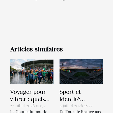
Articles similaires
Voyager pour
Sport et
vibrer : quels
identité
sont les stades
régionale : le
27 juillet 2026 00:32
4 juillet 2026 18:22
La Coupe du monde
Du Tour de France aux