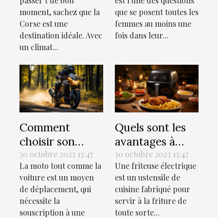
passer t de bon
est l’une des questions
vacances en
lit ?
moment, sachez que la
que se posent toutes les
Corse ?
Corse est une
femmes au moins une
destination idéale. Avec
fois dans leur...
un climat...
Comment
Quels sont les
choisir son
avantages à
assurance
utiliser une
30 octobre 2023 13:47
30 octobre 2023 13:47
La moto tout comme la
Une friteuse électrique
moto ?
friteuse
voiture est un moyen
est un ustensile de
électrique ?
de déplacement, qui
cuisine fabriqué pour
nécessite la
servir à la friture de
souscription à une
toute sorte...