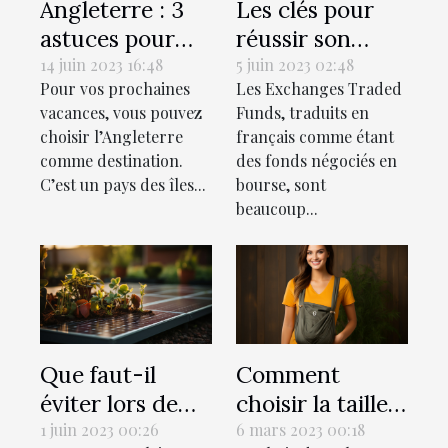
Angleterre : 3
Les clés pour
astuces pour
réussir son
bien préparer
investissement
14 juin 2023 16:48
5 juin 2023 02:48
Pour vos prochaines
Les Exchanges Traded
ce voyage
dans les ETF
vacances, vous pouvez
Funds, traduits en
choisir l’Angleterre
français comme étant
comme destination.
des fonds négociés en
C’est un pays des îles...
bourse, sont
beaucoup...
Que faut-il
Comment
éviter lors de
choisir la taille
l'installation
idéale pour son
1 juin 2023 00:26
6 mars 2023 00:18