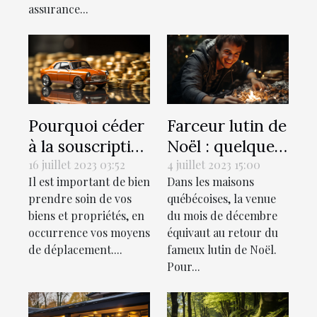
assurance...
Pourquoi céder
Farceur lutin de
à la souscription
Noël : quelques
d’une assurance
idées de tours à
16 juillet 2023 03:52
4 juillet 2023 15:00
Il est important de bien
Dans les maisons
auto ?
réaliser chez soi
prendre soin de vos
québécoises, la venue
biens et propriétés, en
du mois de décembre
occurrence vos moyens
équivaut au retour du
de déplacement....
fameux lutin de Noël.
Pour...