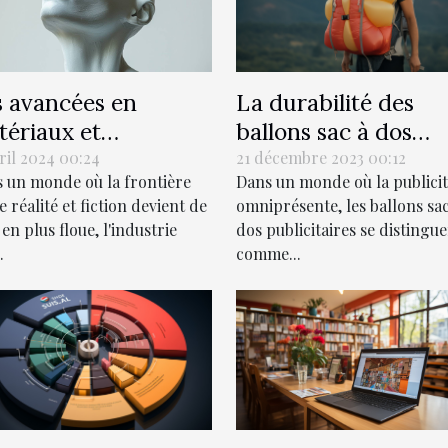
La durabilité des
s avancées en
ballons sac à dos
tériaux et
publicitaires : myth
ception pour les
21 décembre 2023 00:12
vril 2024 00:24
Dans un monde où la publicit
 un monde où la frontière
et réalités
pées réalistes de
omniprésente, les ballons sac
e réalité et fiction devient de
main
dos publicitaires se distingu
 en plus floue, l'industrie
comme...
.