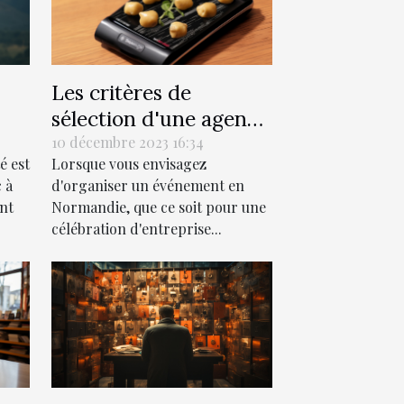
Les critères de
sélection d'une agence
es
événementielle
10 décembre 2023 16:34
é est
Lorsque vous envisagez
performante en
 à
d'organiser un événement en
Normandie
ent
Normandie, que ce soit pour une
célébration d'entreprise...