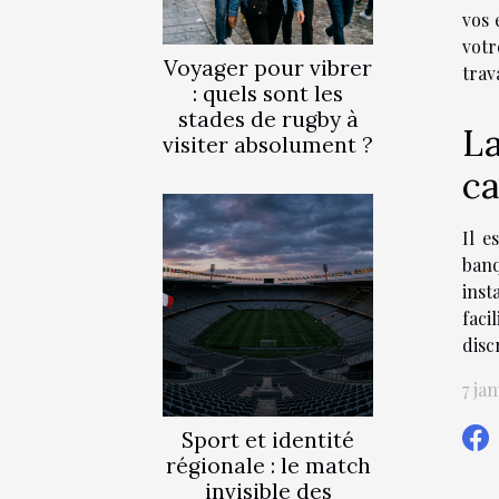
vos 
votr
Voyager pour vibrer
trav
: quels sont les
stades de rugby à
La
visiter absolument ?
ca
Il e
banq
inst
faci
disc
7 ja
Sport et identité
régionale : le match
invisible des