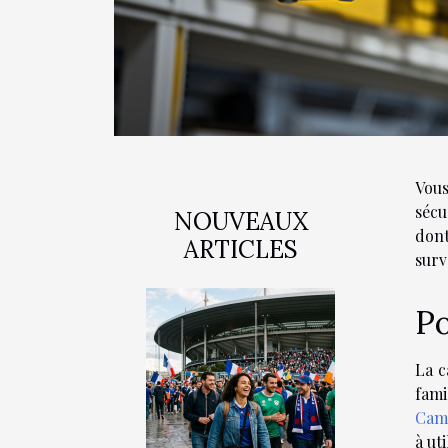
Vous
sécu
NOUVEAUX
dont
ARTICLES
surv
Po
La c
fami
Cam
à ut