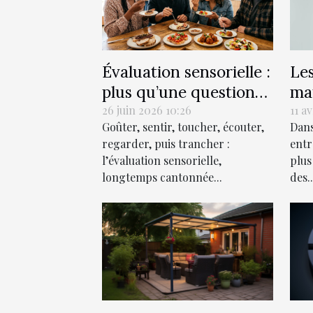
Évaluation sensorielle :
Le
plus qu’une question
ma
de goût ?
con
26 juin 2026 10:26
11 a
Goûter, sentir, toucher, écouter,
Dans
pou
regarder, puis trancher :
entr
de
l’évaluation sensorielle,
plus
longtemps cantonnée...
des..